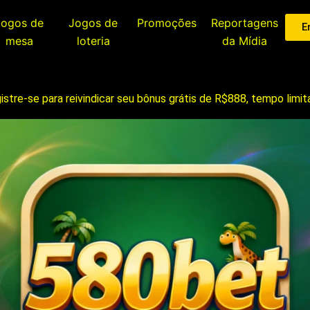
Jogos de
Jogos de
Promoções
Reportagens
E
mesa
loteria
da Mídia
istre-se para reivindicar seu bônus grátis de R$888, tempo limit