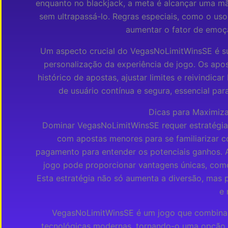
enquanto no blackjack, a meta é alcançar uma mã
sem ultrapassá-lo. Regras especiais, como o uso 
aumentar o fator de emoç
Um aspecto crucial do VegasNoLimitWinsSE é su
personalização da experiência de jogo. Os apo
histórico de apostas, ajustar limites e reivindica
de usuário contínua e segura, essencial pa
Dicas para Maximiza
Dominar VegasNoLimitWinsSE requer estratégi
com apostas menores para se familiarizar 
pagamento para entender os potenciais ganhos. A
jogo pode proporcionar vantagens únicas, como
Esta estratégia não só aumenta a diversão, mas
e 
VegasNoLimitWinsSE é um jogo que combina 
tecnológicas modernas, tornando-o uma opção 