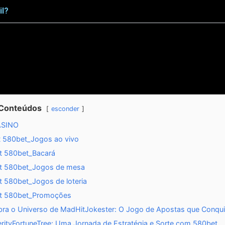
il?
 Conteúdos
esconder
ASINO
 580bet_Jogos ao vivo
t 580bet_Bacará
t 580bet_Jogos de mesa
 580bet_Jogos de loteria
t 580bet_Promoções
ra o Universo de MadHitJokester: O Jogo de Apostas que Conqu
rityFortuneTree: Uma Jornada de Estratégia e Sorte com 580bet