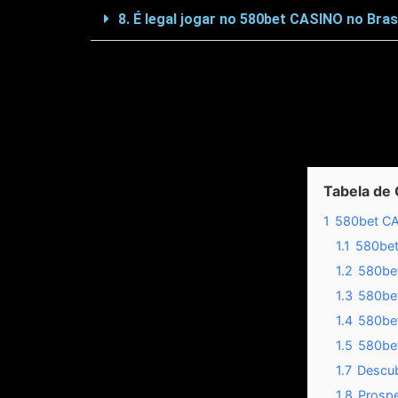
8. É legal jogar no 580bet CASINO no Bras
Tabela de
1
580bet C
1.1
580bet
1.2
580be
1.3
580be
1.4
580bet
1.5
580be
1.7
Descub
1.8
Prospe