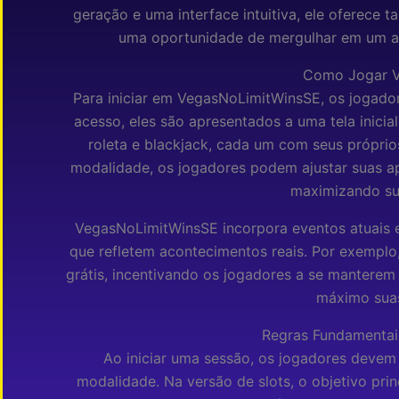
geração e uma interface intuitiva, ele oferece 
uma oportunidade de mergulhar em um am
Como Jogar V
Para iniciar em VegasNoLimitWinsSE, os jogado
acesso, eles são apresentados a uma tela inicial
roleta e blackjack, cada um com seus próprio
modalidade, os jogadores podem ajustar suas ap
maximizando sua
VegasNoLimitWinsSE incorpora eventos atuais e
que refletem acontecimentos reais. Por exemplo
grátis, incentivando os jogadores a se manterem 
máximo suas
Regras Fundamenta
Ao iniciar uma sessão, os jogadores devem 
modalidade. Na versão de slots, o objetivo princ