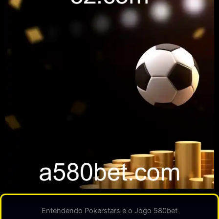
Entendendo Pokerstars e o Jogo 580bet