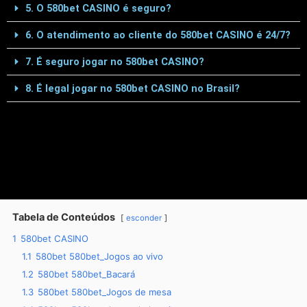
5. O 580bet CASINO é seguro?
6. O atendimento ao cliente do 580bet CASINO é 24/7?
7. É seguro jogar no 580bet CASINO?
8. É legal jogar no 580bet CASINO no Brasil?
Tabela de Conteúdos
esconder
1
580bet CASINO
1.1
580bet 580bet_Jogos ao vivo
1.2
580bet 580bet_Bacará
1.3
580bet 580bet_Jogos de mesa