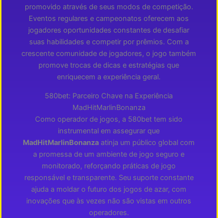
promovido através de seus modos de competição.
Eventos regulares e campeonatos oferecem aos
jogadores oportunidades constantes de desafiar
suas habilidades e competir por prêmios. Com a
crescente comunidade de jogadores, o jogo também
promove trocas de dicas e estratégias que
enriquecem a experiência geral.
580bet: Parceiro Chave na Experiência
MadHitMarlinBonanza
Como operador de jogos, a 580bet tem sido
instrumental em assegurar que
MadHitMarlinBonanza
atinja um público global com
a promessa de um ambiente de jogo seguro e
monitorado, reforçando práticas de jogo
responsável e transparente. Seu suporte constante
ajuda a moldar o futuro dos jogos de azar, com
inovações que às vezes não são vistas em outros
operadores.