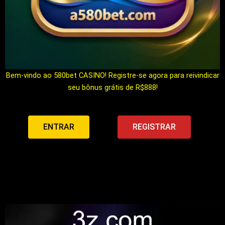
Bem-vindo ao 580bet CASINO! Registre-se agora para reivindicar
seu bônus grátis de R$888!
ENTRAR
REGISTRAR