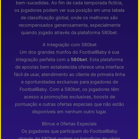
bem-sucedidas. Ao fim de cada temporada fictícia,
os jogadores podem ver sua posição em uma tabela
de classificação global, onde os melhores são
recompensados generosamente, especialmente
quando jogado através da plataforma 580bet.
A Integração com 580bet
Um dos grandes trunfos do FootballBaby é sua
integração perfeita com a
580bet
. Esta plataforma
de apostas bem estabelecida oferece uma interface
fácil de usar, atendimento ao cliente de primeira linha
e oportunidades exclusivas para jogadores de
FootballBaby. Com a 580bet, os jogadores têm
acesso a promoções exclusivas, boosts de
pontuação e outras ofertas especiais que não estão
disponíveis em nenhum outro lugar.
Bônus e Ofertas Especiais
Os jogadores que participam do FootballBaby
através da 580bet podem se beneficiar de várias