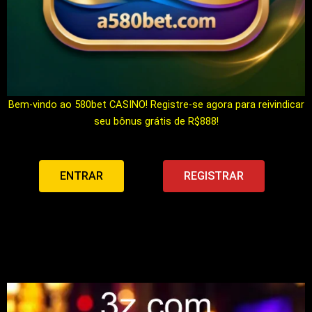
Bem-vindo ao 580bet CASINO! Registre-se agora para reivindicar
seu bônus grátis de R$888!
ENTRAR
REGISTRAR