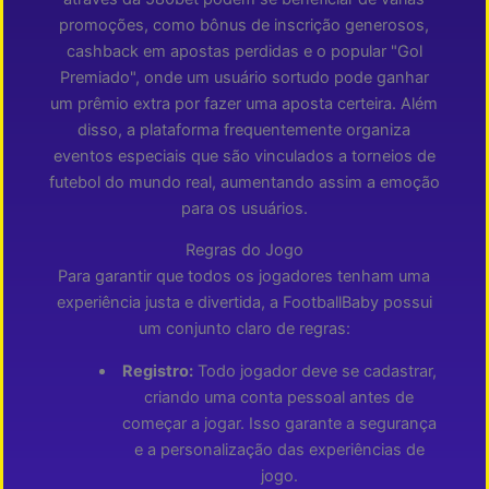
promoções, como bônus de inscrição generosos,
cashback em apostas perdidas e o popular "Gol
Premiado", onde um usuário sortudo pode ganhar
um prêmio extra por fazer uma aposta certeira. Além
disso, a plataforma frequentemente organiza
eventos especiais que são vinculados a torneios de
futebol do mundo real, aumentando assim a emoção
para os usuários.
Regras do Jogo
Para garantir que todos os jogadores tenham uma
experiência justa e divertida, a FootballBaby possui
um conjunto claro de regras:
Registro:
Todo jogador deve se cadastrar,
criando uma conta pessoal antes de
começar a jogar. Isso garante a segurança
e a personalização das experiências de
jogo.