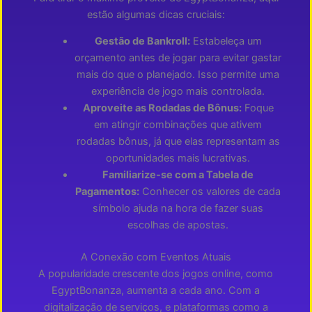
estão algumas dicas cruciais:
Gestão de Bankroll:
Estabeleça um
orçamento antes de jogar para evitar gastar
mais do que o planejado. Isso permite uma
experiência de jogo mais controlada.
Aproveite as Rodadas de Bônus:
Foque
em atingir combinações que ativem
rodadas bônus, já que elas representam as
oportunidades mais lucrativas.
Familiarize-se com a Tabela de
Pagamentos:
Conhecer os valores de cada
símbolo ajuda na hora de fazer suas
escolhas de apostas.
A Conexão com Eventos Atuais
A popularidade crescente dos jogos online, como
EgyptBonanza, aumenta a cada ano. Com a
digitalização de serviços, e plataformas como a