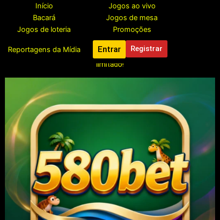
Pular
Início
Jogos ao vivo
para
Bacará
Jogos de mesa
o
Jogos de loteria
Promoções
conteúdo
Entrar
Registrar
Reportagens da Mídia
Registre-se para reivindicar seu bônus grátis de R$888, tempo
limitado!