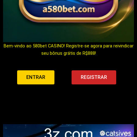
Bem-vindo ao 580bet CASINO! Registre-se agora para reivindicar
seu bônus grátis de R$888!
ENTRAR
REGISTRAR