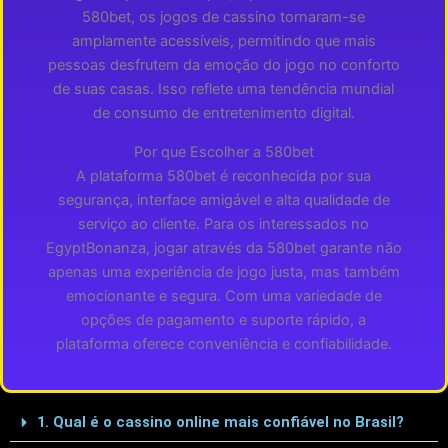
580bet, os jogos de cassino tornaram-se
amplamente acessíveis, permitindo que mais
pessoas desfrutem da emoção do jogo no conforto
de suas casas. Isso reflete uma tendência mundial
de consumo de entretenimento digital.
Por que Escolher a 580bet
A plataforma 580bet é reconhecida por sua
segurança, interface amigável e alta qualidade de
serviço ao cliente. Para os interessados no
EgyptBonanza, jogar através da 580bet garante não
apenas uma experiência de jogo justa, mas também
emocionante e segura. Com uma variedade de
opções de pagamento e suporte rápido, a
plataforma oferece conveniência e confiabilidade.
1. Qual é o cassino online mais confiável no Brasil?