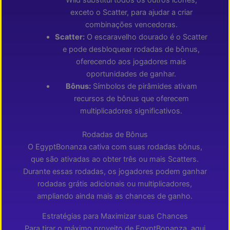
Wild substitui todos os outros ícones,
exceto o Scatter, para ajudar a criar
combinações vencedoras.
Scatter:
O escaravelho dourado é o Scatter
e pode desbloquear rodadas de bônus,
oferecendo aos jogadores mais
oportunidades de ganhar.
Bônus:
Símbolos de pirâmides ativam
recursos de bônus que oferecem
multiplicadores significativos.
Rodadas de Bônus
O EgyptBonanza cativa com suas rodadas bônus,
que são ativadas ao obter três ou mais Scatters.
Durante essas rodadas, os jogadores podem ganhar
rodadas grátis adicionais ou multiplicadores,
ampliando ainda mais as chances de ganho.
Estratégias para Maximizar suas Chances
Para tirar o máximo proveito de EgyptBonanza, aqui