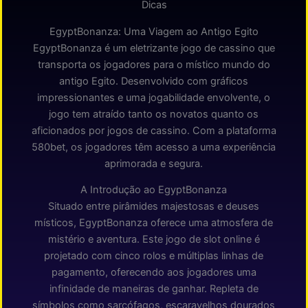
Dicas
EgyptBonanza: Uma Viagem ao Antigo Egito
EgyptBonanza é um eletrizante jogo de cassino que
transporta os jogadores para o místico mundo do
antigo Egito. Desenvolvido com gráficos
impressionantes e uma jogabilidade envolvente, o
jogo tem atraído tanto os novatos quanto os
aficionados por jogos de cassino. Com a plataforma
580bet, os jogadores têm acesso a uma experiência
aprimorada e segura.
A Introdução ao EgyptBonanza
Situado entre pirâmides majestosas e deuses
místicos, EgyptBonanza oferece uma atmosfera de
mistério e aventura. Este jogo de slot online é
projetado com cinco rolos e múltiplas linhas de
pagamento, oferecendo aos jogadores uma
infinidade de maneiras de ganhar. Repleta de
símbolos como sarcófagos, escaravelhos dourados